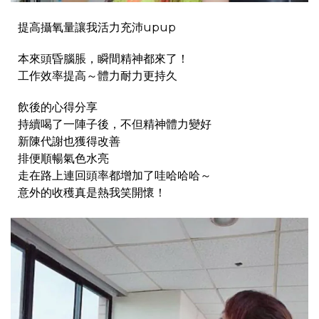
提高攝氧量讓我活力充沛upup
本來頭昏腦脹，瞬間精神都來了！
工作效率提高～體力耐力更持久
飲後的心得分享
持續喝了一陣子後，不但精神體力變好
新陳代謝也獲得改善
排便順暢氣色水亮
走在路上連回頭率都增加了哇哈哈哈～
意外的收穫真是熱我笑開懷！