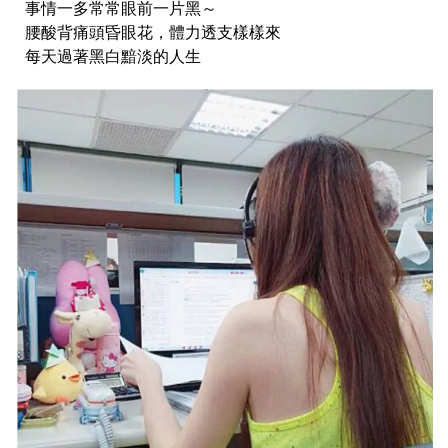
事情一多常常眼前一片黑～
腰酸背痛頭昏眼花，體力透支樣樣來
每天過著黑白黯淡的人生