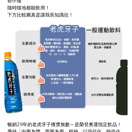
前中後
隨時隨地都能飲用！
下方比較圖真是讓我長知識拉！
暢銷29年的老虎牙子獲獎無數～是榮登奧運指定飲品！
秉持「中學為體，西學為用」精神，以現代化、時尚化