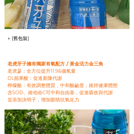
↑ (舊包裝)
老虎牙子擁有獨家有氧配方 / 黃金活力金三角
老虎蔘：全方位提升11.9&攝氧量
DL蘋果酸：促進新陳代謝
檸檬酸：有效調整體質，中和酸鹼度，維持健康體態
含SOD、維他命C可中和自由基，促進吸收與代謝
並添加決明子，增加眼睛抗氧化力