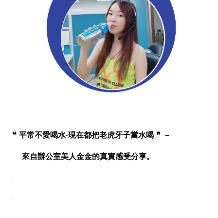
❝ 平常不愛喝水‧現在都把老虎牙子當水喝 ❞ －
來自辦公室美人金金的真實感受分享。
.
.
.