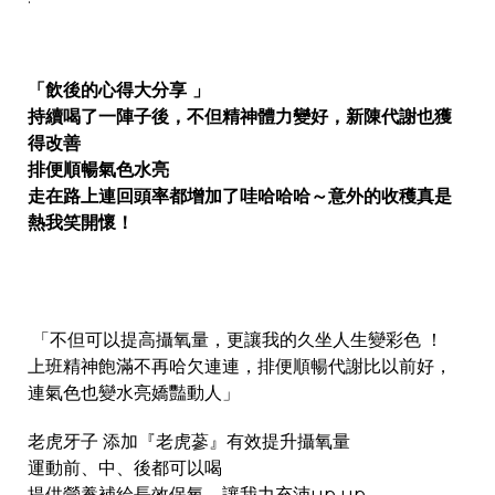
「飲後的心得大分享 」
持續喝了一陣子後，不但精神體力變好，新陳代謝也獲
得改善
排便順暢氣色水亮
走在路上連回頭率都增加了哇哈哈哈～意外的收穫真是
熱我笑開懷！
「不但可以提高攝氧量，更讓我的久坐人生變彩色 ！
上班精神飽滿不再哈欠連連，排便順暢代謝比以前好，
連氣色也變水亮嬌豔動人」
老虎牙子 添加『老虎蔘』有效提升攝氧量
運動前、中、後都可以喝
提供營養補給長效保氧，讓我力充沛up up