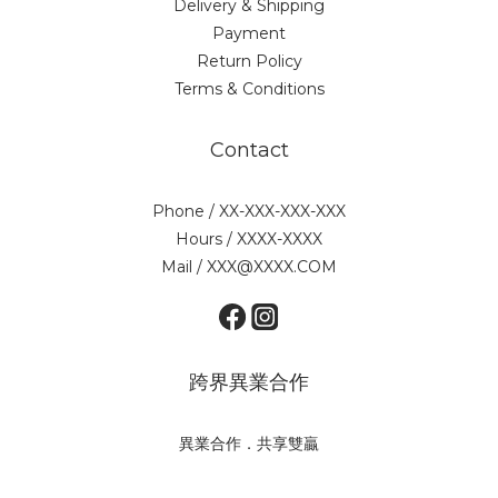
Delivery & Shipping
Payment
Return Policy
Terms & Conditions
Contact
Phone / XX-XXX-XXX-XXX
Hours / XXXX-XXXX
Mail / XXX@XXXX.COM
跨界異業合作
異業合作．共享雙贏