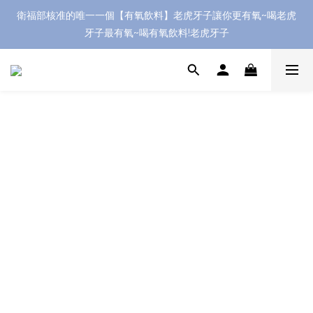
衛福部核准的唯一一個【有氧飲料】老虎牙子讓你更有氧~喝老虎
牙子最有氧~喝有氧飲料!老虎牙子