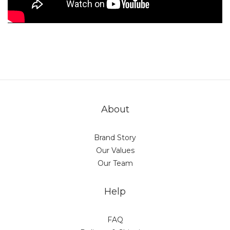
About
Brand Story
Our Values
Our Team
Help
FAQ