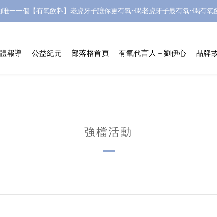
的唯一一個【有氧飲料】老虎牙子讓你更有氧~喝老虎牙子最有氧~喝有氧飲
體報導
公益紀元
部落格首頁
有氧代言人－劉伊心
品牌故
強檔活動