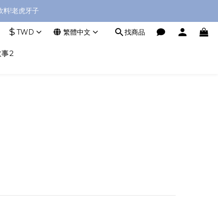
料!老虎牙子
$
TWD
繁體中文
找商品
事2