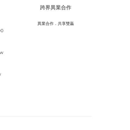
跨界異業合作
異業合作．共享雙贏
00
tw
w