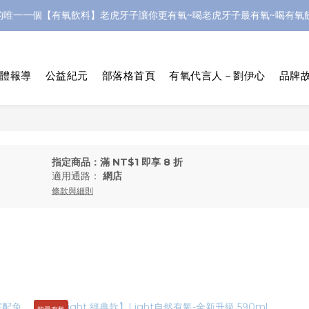
的唯一一個【有氧飲料】老虎牙子讓你更有氧~喝老虎牙子最有氧~喝有氧飲
體報導
公益紀元
部落格首頁
有氧代言人－劉伊心
品牌故
指定商品：滿 NT$1 即享 8 折
適用通路：
網店
條款與細則