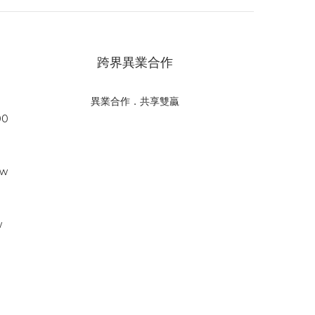
跨界異業合作
異業合作．共享雙贏
00
tw
w