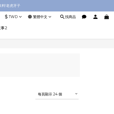
料!老虎牙子
$
TWD
繁體中文
找商品
事2
每頁顯示 24 個