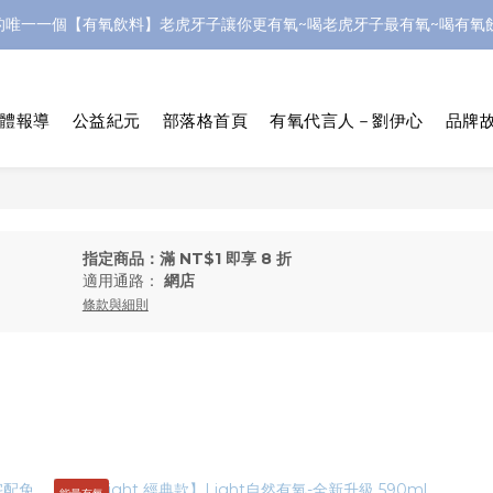
的唯一一個【有氧飲料】老虎牙子讓你更有氧~喝老虎牙子最有氧~喝有氧飲
體報導
公益紀元
部落格首頁
有氧代言人－劉伊心
品牌故
指定商品：滿 NT$1 即享 8 折
適用通路：
網店
條款與細則