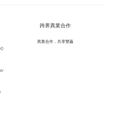
跨界異業合作
異業合作．共享雙贏
00
tw
w