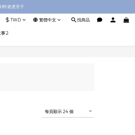
料!老虎牙子
$
TWD
繁體中文
找商品
事2
每頁顯示 24 個