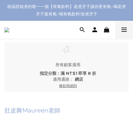
衛福部核准的唯一一個【有氧飲料】老虎牙子讓你更有氧~喝老虎
牙子最有氧~喝有氧飲料!老虎牙子
所有顧客適用
指定分類：滿 NT$1 即享 8 折
適用通路：
網店
條款與細則
肚皮舞Maureen老師