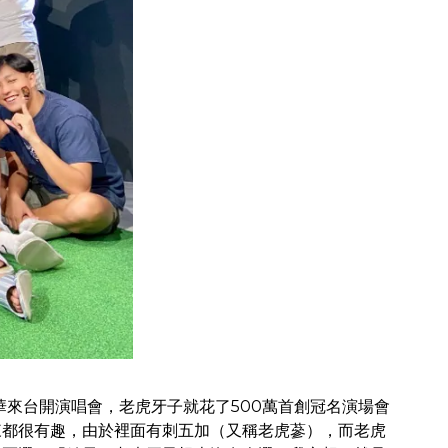
德華來台開演唱會，老虎牙子就花了500萬首創冠名演場會
來都很有趣，由於裡面有刺五加（又稱老虎蔘），而老虎