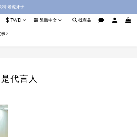
料!老虎牙子
$
TWD
繁體中文
找商品
事2
就是代言人