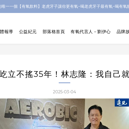
的唯一一個【有氧飲料】老虎牙子讓你更有氧~喝老虎牙子最有氧~喝有氧飲
體報導
公益紀元
部落格首頁
有氧代言人－劉伊心
品牌故
屹立不搖35年！林志隆：我自己
2025-03-04