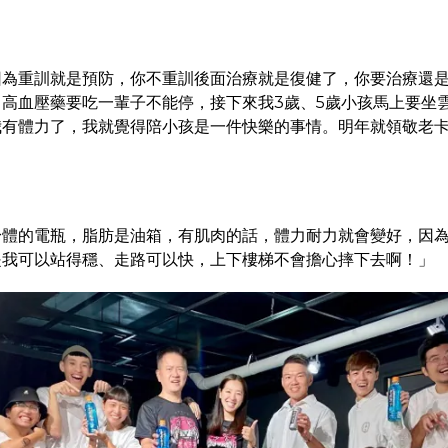
因為重訓就是預防，你不重訓後面治療就是復健了，你要治療還
高血壓藥要吃一輩子不能停，接下來我3歲、5歲小孩馬上要坐
我有體力了，我就覺得陪小孩是一件快樂的事情。明年就領敬老
身體的電瓶，脂肪是油箱，有肌肉的話，體力耐力就會變好，因
是我可以站得穩、走路可以快，上下樓梯不會擔心摔下去啊！」