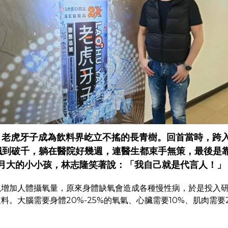
5年，老虎牙子成為飲料界屹立不搖的長青樹。回首當時，
飆到破千，躺在醫院好幾週，連醫生都束手無策，最後是
個月大的小小孩，林志隆笑著說：「我自己就是代言人！」
以增加人體攝氧量，原來身體缺氧會造成各種慢性病，於是投入
。大腦需要身體20%-25%的氧氣、心臟需要10%、肌肉需要