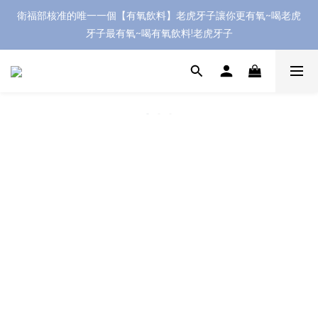
衛福部核准的唯一一個【有氧飲料】老虎牙子讓你更有氧~喝老虎
牙子最有氧~喝有氧飲料!老虎牙子