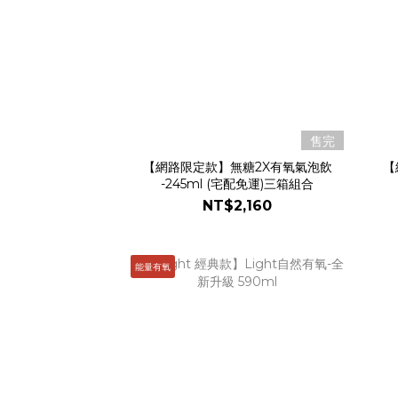
售完
【網路限定款】無糖2X有氧氣泡飲
【
-245ml (宅配免運)三箱組合
NT$2,160
能量有氧