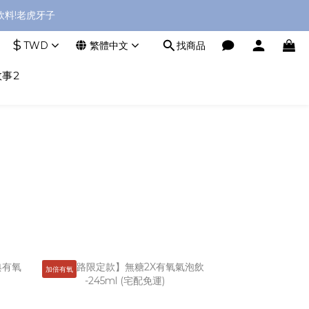
料!老虎牙子
$
TWD
繁體中文
找商品
事2
加倍有氧