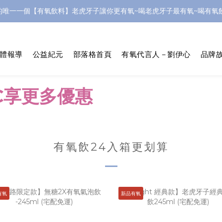
的唯一一個【有氧飲料】老虎牙子讓你更有氧~喝老虎牙子最有氧~喝有氧飲
體報導
公益紀元
部落格首頁
有氧代言人－劉伊心
品牌故
C享更多優惠
有氧飲24入箱更划算
有氧
新品有氧