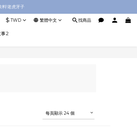
料!老虎牙子
$
TWD
繁體中文
找商品
事2
每頁顯示 24 個