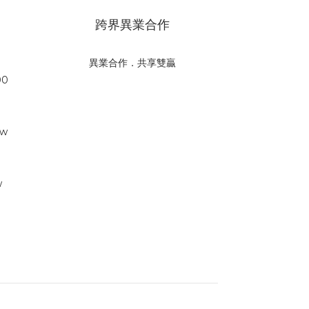
跨界異業合作
異業合作．共享雙贏
00
tw
w