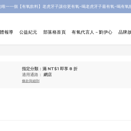
的唯一一個【有氧飲料】老虎牙子讓你更有氧~喝老虎牙子最有氧~喝有氧飲
體報導
公益紀元
部落格首頁
有氧代言人－劉伊心
品牌故
指定分類：滿 NT$1 即享 8 折
適用通路：
網店
條款與細則