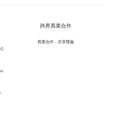
跨界異業合作
異業合作．共享雙贏
00
tw
w