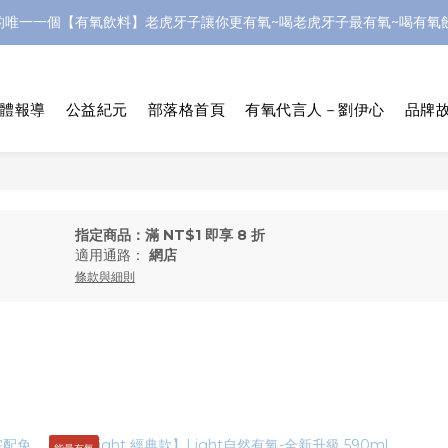
的唯一一個【有氧飲料】老虎牙子讓你更有氧~喝老虎牙子最有氧~喝有氧飲
體報導
公益紀元
部落格首頁
有氧代言人－劉伊心
品牌故
指定商品：滿 NT$1 即享 8 折
適用通路：
網店
條款與細則