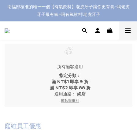
衛福部核准的唯一一個【有氧飲料】老虎牙子讓你更有氧~喝老虎
牙子最有氧~喝有氧飲料!老虎牙子
所有顧客適用
指定分類：
滿 NT$1 即享 9 折
滿 NT$2 即享 88 折
適用通路：
網店
條款與細則
庭維員工優惠